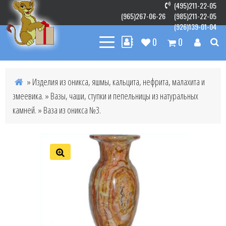
(495)211-22-05
(965)267-06-26
(985)211-22-05
(926)139-01-04
0
0
»
Изделия из оникса, яшмы, кальцита, нефрита, малахита и
змеевика.
»
Вазы, чаши, ступки и пепельницы из натуральных
камней.
» Ваза из оникса №3.