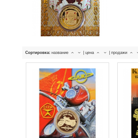
Сортировка:
название
|
цена
|
продажи