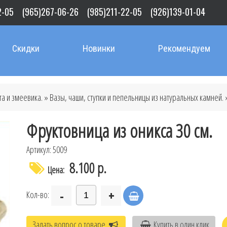
2-05
(965)267-06-26
(985)211-22-05
(926)139-01-04
Скидки
Новинки
Рекомендуем
та и змеевика.
»
Вазы, чаши, ступки и пепельницы из натуральных камней.
»
Фруктовница из оникса 30 см.
Артикул: 5009
8.100 р.
Цена:
-
+
Кол-во:
Задать вопрос о товаре
Купить в один клик