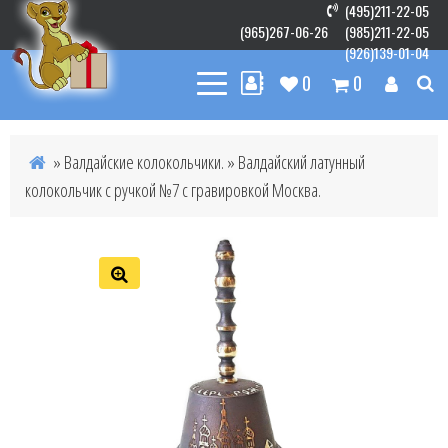
(495)211-22-05
(965)267-06-26
(985)211-22-05
(926)139-01-04
0
0
»
Валдайские колокольчики.
» Валдайский латунный
колокольчик с ручкой №7 с гравировкой Москва.