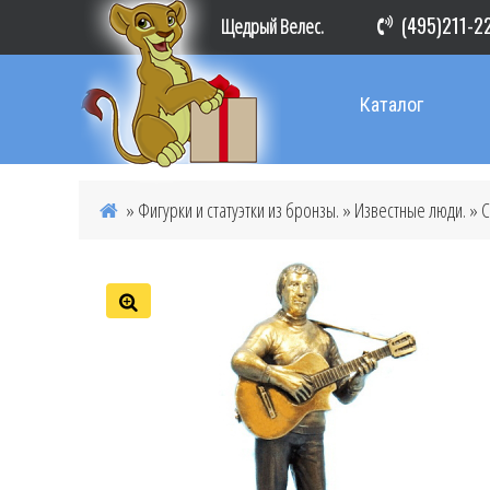
(495)211-2
Щедрый Велес.
Каталог
»
Фигурки и статуэтки из бронзы.
»
Известные люди.
» С