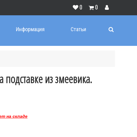
0
0
Информация
Статьи
а подставке из змеевика.
ет на складе