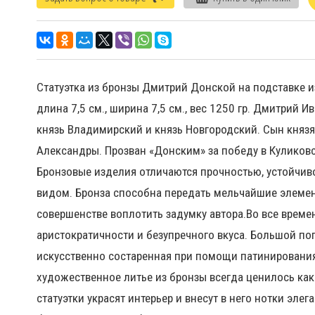
Статуэтка из бронзы Дмитрий Донской на подставке из
длина 7,5 см., ширина 7,5 см., вес 1250 гр. Дмитрий
князь Владимирский и князь Новгородский. Сын князя 
Александры. Прозван «Донским» за победу в Куликовс
Бронзовые изделия отличаются прочностью, устойчи
видом. Бронза способна передать мельчайшие элемен
совершенстве воплотить задумку автора.Во все време
аристократичности и безупречного вкуса. Большой по
искусственно состаренная при помощи патинирования
художественное литье из бронзы всегда ценилось как
статуэтки украсят интерьер и внесут в него нотки эл