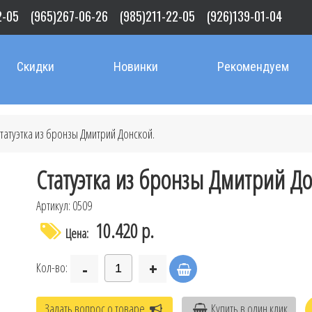
2-05
(965)267-06-26
(985)211-22-05
(926)139-01-04
Скидки
Новинки
Рекомендуем
татуэтка из бронзы Дмитрий Донской.
Статуэтка из бронзы Дмитрий До
Артикул: 0509
10.420 р.
Цена:
-
+
Кол-во:
Задать вопрос о товаре
Купить в один клик