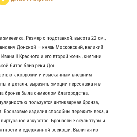
 змеевика. Размер с подставкой: высота 22 см.,
 Иванович Донской — князь Московский, великий
Ивана II Красного и его второй жены, княгини
кой битве близ реки Дон.
востью к коррозии и изысканным внешним
ты и детали, выразить эмоции персонажа и в
на бронза была символом благородства,
пулярностью пользуется антикварная бронза,
. Бронзовые изделия способны пережить века, а
 виртуозное искусство. Бронзовые скульптуры и
егантности и сдержанной роскоши. Вылитая из