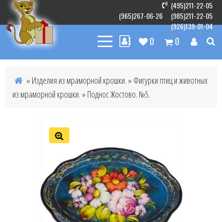
(495)211-22-05
(965)267-06-26
(985)211-22-05
(926)139-01-04
0
0
»
Изделия из мраморной крошки.
»
Фигурки птиц и животных
из мраморной крошки.
» Поднос Жостово. №5.