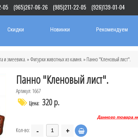
2-05
(965)267-06-26
(985)211-22-05
(926)139-01-04
Скидки
Новинки
Рекомендуем
та и змеевика.
»
Фигурки животных из камня.
» Панно "Кленовый лист".
Панно "Кленовый лист".
Артикул: 1667
320 р.
Цена:
Данного товара н
-
+
Кол-во: