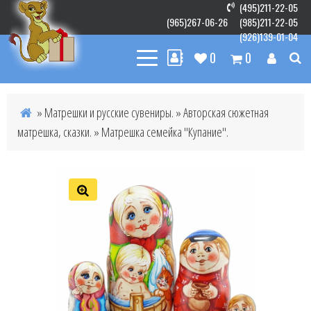
(495)211-22-05
(965)267-06-26
(985)211-22-05
(926)139-01-04
0
0
»
Матрешки и русские сувениры.
»
Авторская сюжетная
матрешка, сказки.
» Матрешка семейка "Купание".