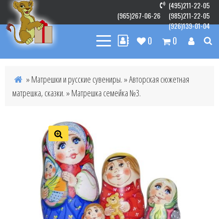
(495)211-22-05
(965)267-06-26
(985)211-22-05
(926)139-01-04
0
0
»
Матрешки и русские сувениры.
»
Авторская сюжетная
матрешка, сказки.
» Матрешка семейка №3.