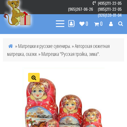
(495)211-22-05
(965)267-06-26
(985)211-22-05
(926)139-01-04
0
0
»
Матрешки и русские сувениры.
»
Авторская сюжетная
матрешка, сказки.
» Матрешка "Русская тройка, зима".