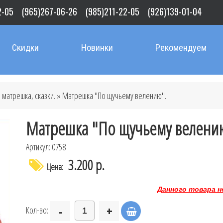
2-05
(965)267-06-26
(985)211-22-05
(926)139-01-04
Скидки
Новинки
Рекомендуем
 матрешка, сказки.
» Матрешка "По щучьему велению".
Матрешка "По щучьему велени
Артикул: 0758
3.200 р.
Цена:
Данного товара н
-
+
Кол-во: