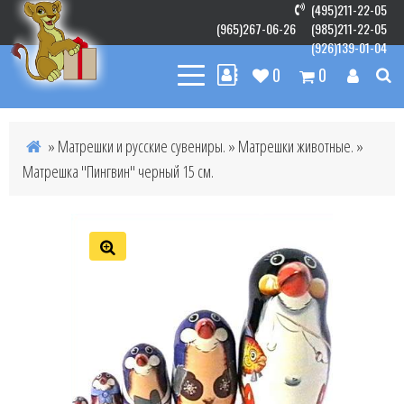
(495)211-22-05
(965)267-06-26
(985)211-22-05
(926)139-01-04
0
0
»
Матрешки и русские сувениры.
»
Матрешки животные.
»
Матрешка "Пингвин" черный 15 см.