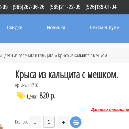
2-05
(965)267-06-26
(985)211-22-05
(926)139-01-04
Скидки
Новинки
Рекомендуем
 цветы из селенита и кальцита.
» Крыса из кальцита с мешком.
Крыса из кальцита с мешком.
Артикул: 1716
820 р.
Цена:
Данного товара н
-
+
Кол-во: