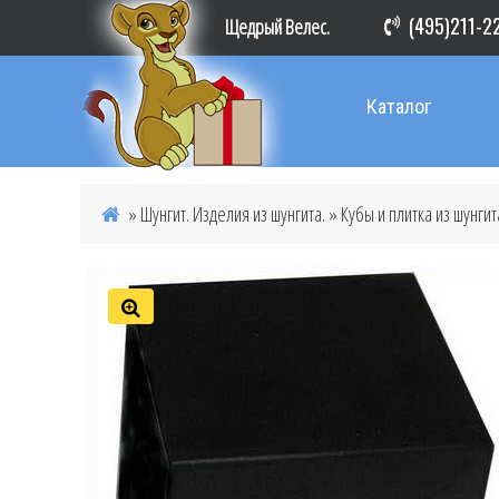
(495)211-2
Щедрый Велес.
Каталог
»
Шунгит. Изделия из шунгита.
»
Кубы и плитка из шунгит