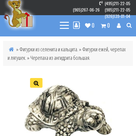
(495)211-22-05
(965)267-06-26
(985)211-22-05
(926)139-01-04
0
0
»
Фигурки из селенита и кальцита.
»
Фигурки ежей, черепах
и лягушек.
» Черепаха из ангидрита большая.