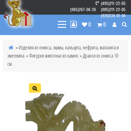
(495)211-22-05
(965)267-06-26
(985)211-22-05
(926)139-01-04
0
0
»
Изделия из оникса, яшмы, кальцита, нефрита, малахита и
змеевика.
»
Фигурки животных из камня.
» Дракон из оникса 10
см.