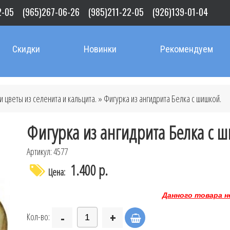
2-05
(965)267-06-26
(985)211-22-05
(926)139-01-04
Скидки
Новинки
Рекомендуем
 цветы из селенита и кальцита.
» Фигурка из ангидрита Белка с шишкой.
Фигурка из ангидрита Белка с 
Артикул: 4577
1.400 р.
Цена:
Данного товара н
-
+
Кол-во: