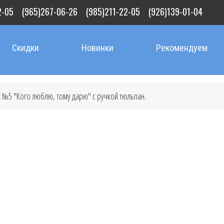
2-05
(965)267-06-26
(985)211-22-05
(926)139-01-04
Скидки
Новинки
Рекомендуем
 №5 "Кого люблю, тому дарю" с ручкой тюльпан.