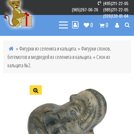
(495)211-22-05
(965)267-06-26
(985)211-22-05
(926)139-01-04
0
0
»
Фигурки из селенита и кальцита.
»
Фигурки слонов,
бегемотов и медведей из селенита и кальцита.
» Слон из
кальцита №2.