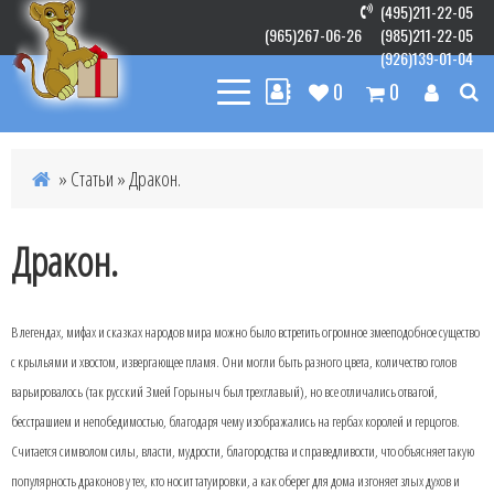
(495)211-22-05
(965)267-06-26
(985)211-22-05
(926)139-01-04
0
0
» Статьи » Дракон.
Дракон.
В легендах, мифах и сказках народов мира можно было встретить огромное змееподобное существо
с крыльями и хвостом, извергающее пламя. Они могли быть разного цвета, количество голов
варьировалось (так русский Змей Горыныч был трехглавый), но все отличались отвагой,
бесстрашием и непобедимостью, благодаря чему изображались на гербах королей и герцогов.
Считается символом силы, власти, мудрости, благородства и справедливости, что объясняет такую
популярность драконов у тех, кто носит татуировки, а как оберег для дома изгоняет злых духов и